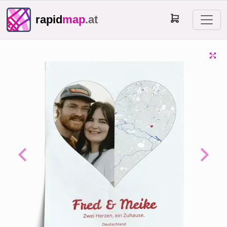
rapid
map
.at
Previous
Next