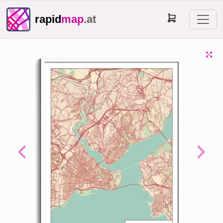
rapid
map
.at
Previous
Next