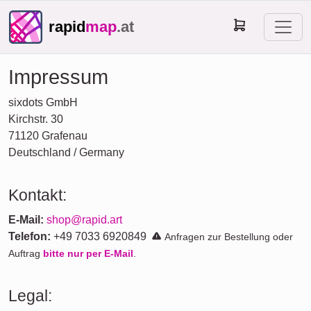
rapid
map
.at
Impressum
sixdots GmbH
Kirchstr. 30
71120 Grafenau
Deutschland / Germany
Kontakt:
E-Mail:
shop@rapid.art
Telefon:
+49 7033 6920849
Anfragen zur Bestellung oder
Auftrag
bitte nur per E-Mail
.
Legal: